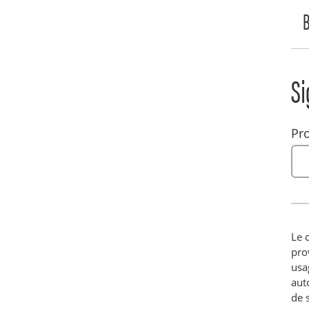
B
Si
Pro
Le 
prov
usa
aut
de s