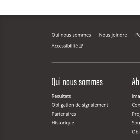
Qui nous sommes
Nous joindre
Po
Accessibilité
Site Menu
Qui nous sommes
Ab
Résultats
Ima
Obligation de signalement
Con
Partenaires
Pro
Historique
Sou
Obl